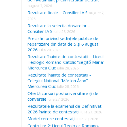
august 7, 2026
Rezultate finale – Consilier IA S
august 7,
2026
Rezultate la selecția dosarelor –
Consilier IA S
iulie 28, 2026
Precizări privind ședințele publice de
repartizare din data de 5 și 6 august
2026
iulie 28, 2026
Rezultate înainte de contestații – Liceul
Teologic Romano-Catolic “Segítő Mária”
Miercurea Ciuc
iulie 28, 2026
Rezultate înainte de contestații –
Colegiul Național “Márton Áron”
Miercurea Ciuc
iulie 28, 2026
Ofertă cursuri postuniversitare și de
conversie
iulie 27, 2026
Rezultatele la examenul de Definitivat
2026 înainte de contestații
iulie 21, 2026
Model cerere contestații
iulie 20, 2026
Centrul nr.2: Liceul Teologic Romano-