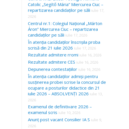
Catolic „Segítő Mária” Miercurea Ciuc –
repartizarea candidaților pe săli
iulie 17,
2026
Centrul nr.1: Colegiul Național „Márton
Áron” Miercurea Ciuc – repartizarea
candidaților pe săli
iulie 17, 2026
În atenția candidaților înscrișila proba
scrisă din 21 iulie 2026
iulie 17, 2026
Rezultate admitere rromi
iulie 16, 2026
Rezultate admitere CES
iulie 16, 2026
Depunerea contestațiilor
iulie 16, 2026
În atenția candidaților admiși pentru
susținerea probei scrise la concursul de
ocupare a posturilor didactice din 21
iulie 2026 – ABSOLVENȚI 2026
iulie 13,
2026
Examenul de definitivare 2026 –
examenul scris
iulie 10, 2026
Anunț post vacant Consilier IA S
iulie 9,
2026