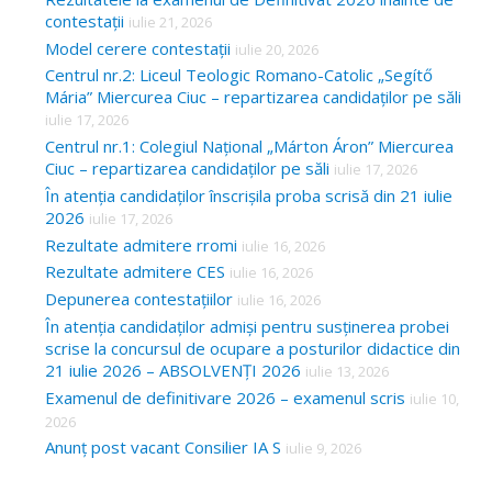
contestații
iulie 21, 2026
Model cerere contestații
iulie 20, 2026
Centrul nr.2: Liceul Teologic Romano-Catolic „Segítő
Mária” Miercurea Ciuc – repartizarea candidaților pe săli
iulie 17, 2026
Centrul nr.1: Colegiul Național „Márton Áron” Miercurea
Ciuc – repartizarea candidaților pe săli
iulie 17, 2026
În atenția candidaților înscrișila proba scrisă din 21 iulie
2026
iulie 17, 2026
Rezultate admitere rromi
iulie 16, 2026
Rezultate admitere CES
iulie 16, 2026
Depunerea contestațiilor
iulie 16, 2026
În atenția candidaților admiși pentru susținerea probei
scrise la concursul de ocupare a posturilor didactice din
21 iulie 2026 – ABSOLVENȚI 2026
iulie 13, 2026
Examenul de definitivare 2026 – examenul scris
iulie 10,
2026
Anunț post vacant Consilier IA S
iulie 9, 2026