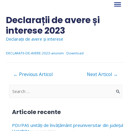
Skip
to
content
Declarații de avere și
interese 2023
Declarații de avere și interese
DECLARATII-DE-AVERE-2023-anonim
Download
Navigare
←
Previous Articol
Next Articol
→
în
articole
S
e
a
Articole recente
r
c
PDI/PAS unități de învățământ preuniversitar din județul