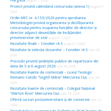
Harghita
august 7, 2026
h
Proiect privind calendarul concursului (anexa 1)
august 7,
f
2026
o
Ordin MEC nr. 4.155/2026 pentru aprobarea
Metodologiei privind organizarea și desfășurarea
r
concursului pentru ocuparea funcțiilor de director și
:
director adjunct dinunitățile de învățământ
preuniversitar de stat
august 7, 2026
Rezultate finale – Consilier IA S
august 7, 2026
Rezultate la selecția dosarelor – Consilier IA S
iulie 28,
2026
Precizări privind ședințele publice de repartizare din
data de 5 și 6 august 2026
iulie 28, 2026
Rezultate înainte de contestații – Liceul Teologic
Romano-Catolic “Segítő Mária” Miercurea Ciuc
iulie 28,
2026
Rezultate înainte de contestații – Colegiul Național
“Márton Áron” Miercurea Ciuc
iulie 28, 2026
Ofertă cursuri postuniversitare și de conversie
iulie 27,
2026
Rezultatele la examenul de Definitivat 2026 înainte de