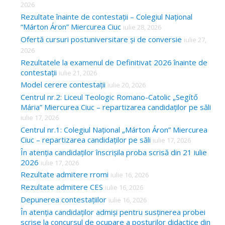
2026
Rezultate înainte de contestații – Colegiul Național
“Márton Áron” Miercurea Ciuc
iulie 28, 2026
Ofertă cursuri postuniversitare și de conversie
iulie 27,
2026
Rezultatele la examenul de Definitivat 2026 înainte de
contestații
iulie 21, 2026
Model cerere contestații
iulie 20, 2026
Centrul nr.2: Liceul Teologic Romano-Catolic „Segítő
Mária” Miercurea Ciuc – repartizarea candidaților pe săli
iulie 17, 2026
Centrul nr.1: Colegiul Național „Márton Áron” Miercurea
Ciuc – repartizarea candidaților pe săli
iulie 17, 2026
În atenția candidaților înscrișila proba scrisă din 21 iulie
2026
iulie 17, 2026
Rezultate admitere rromi
iulie 16, 2026
Rezultate admitere CES
iulie 16, 2026
Depunerea contestațiilor
iulie 16, 2026
În atenția candidaților admiși pentru susținerea probei
scrise la concursul de ocupare a posturilor didactice din