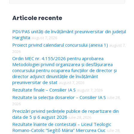
e
a
Articole recente
r
c
PDI/PAS unități de învățământ preuniversitar din județul
Harghita
august 7, 2026
h
Proiect privind calendarul concursului (anexa 1)
august 7,
f
2026
o
Ordin MEC nr. 4.155/2026 pentru aprobarea
Metodologiei privind organizarea și desfășurarea
r
concursului pentru ocuparea funcțiilor de director și
:
director adjunct dinunitățile de învățământ
preuniversitar de stat
august 7, 2026
Rezultate finale – Consilier IA S
august 7, 2026
Rezultate la selecția dosarelor – Consilier IA S
iulie 28,
2026
Precizări privind ședințele publice de repartizare din
data de 5 și 6 august 2026
iulie 28, 2026
Rezultate înainte de contestații – Liceul Teologic
Romano-Catolic “Segítő Mária” Miercurea Ciuc
iulie 28,