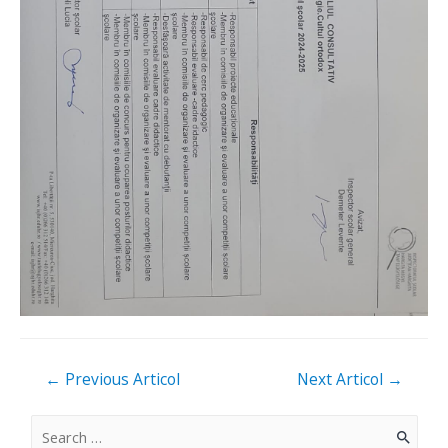
Navigare
←
Previous Articol
Next Articol
→
în
articole
S