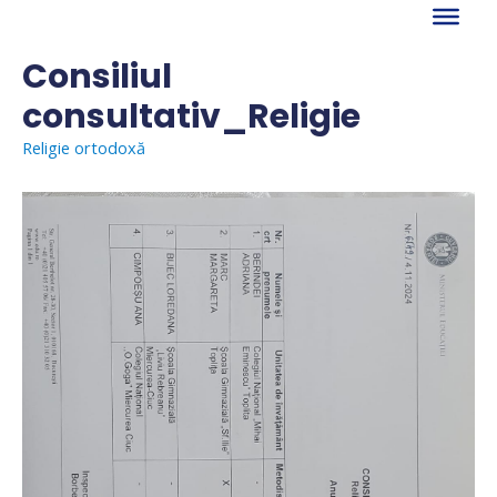
Skip
to
content
Consiliul
consultativ_Religie
Religie ortodoxă