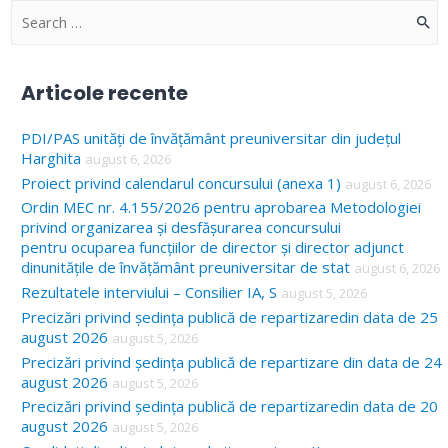
S
e
a
Articole recente
r
c
PDI/PAS unități de învățământ preuniversitar din județul
Harghita
august 6, 2026
h
Proiect privind calendarul concursului (anexa 1)
august 6, 2026
f
Ordin MEC nr. 4.155/2026 pentru aprobarea Metodologiei
o
privind organizarea și desfășurarea concursului
pentru ocuparea funcțiilor de director și director adjunct
r
dinunitățile de învățământ preuniversitar de stat
august 6, 2026
:
Rezultatele interviului – Consilier IA, S
august 5, 2026
Precizări privind ședința publică de repartizaredin data de 25
august 2026
august 5, 2026
Precizări privind ședința publică de repartizare din data de 24
august 2026
august 5, 2026
Precizări privind ședința publică de repartizaredin data de 20
august 2026
august 5, 2026