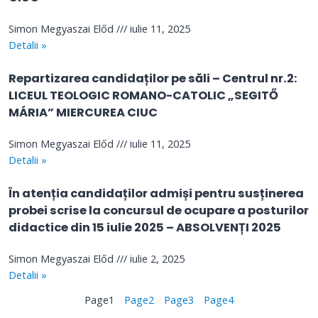
Simon Megyaszai Előd
iulie 11, 2025
Detalii »
Repartizarea candidaților pe săli – Centrul nr.2:
LICEUL TEOLOGIC ROMANO-CATOLIC „SEGITŐ
MÁRIA” MIERCUREA CIUC
Simon Megyaszai Előd
iulie 11, 2025
Detalii »
În atenția candidaților admiși pentru susținerea
probei scrise la concursul de ocupare a posturilor
didactice din 15 iulie 2025 – ABSOLVENȚI 2025
Simon Megyaszai Előd
iulie 2, 2025
Detalii »
Page
1
Page
2
Page
3
Page
4