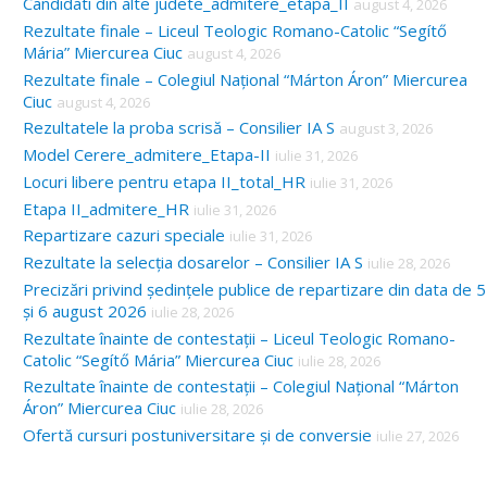
Candidati din alte judete_admitere_etapa_II
august 4, 2026
Rezultate finale – Liceul Teologic Romano-Catolic “Segítő
Mária” Miercurea Ciuc
august 4, 2026
Rezultate finale – Colegiul Național “Márton Áron” Miercurea
Ciuc
august 4, 2026
Rezultatele la proba scrisă – Consilier IA S
august 3, 2026
Model Cerere_admitere_Etapa-II
iulie 31, 2026
Locuri libere pentru etapa II_total_HR
iulie 31, 2026
Etapa II_admitere_HR
iulie 31, 2026
Repartizare cazuri speciale
iulie 31, 2026
Rezultate la selecția dosarelor – Consilier IA S
iulie 28, 2026
Precizări privind ședințele publice de repartizare din data de 5
și 6 august 2026
iulie 28, 2026
Rezultate înainte de contestații – Liceul Teologic Romano-
Catolic “Segítő Mária” Miercurea Ciuc
iulie 28, 2026
Rezultate înainte de contestații – Colegiul Național “Márton
Áron” Miercurea Ciuc
iulie 28, 2026
Ofertă cursuri postuniversitare și de conversie
iulie 27, 2026