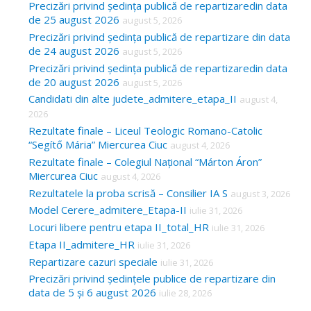
Precizări privind ședința publică de repartizaredin data
de 25 august 2026
august 5, 2026
Precizări privind ședința publică de repartizare din data
de 24 august 2026
august 5, 2026
Precizări privind ședința publică de repartizaredin data
de 20 august 2026
august 5, 2026
Candidati din alte judete_admitere_etapa_II
august 4,
2026
Rezultate finale – Liceul Teologic Romano-Catolic
“Segítő Mária” Miercurea Ciuc
august 4, 2026
Rezultate finale – Colegiul Național “Márton Áron”
Miercurea Ciuc
august 4, 2026
Rezultatele la proba scrisă – Consilier IA S
august 3, 2026
Model Cerere_admitere_Etapa-II
iulie 31, 2026
Locuri libere pentru etapa II_total_HR
iulie 31, 2026
Etapa II_admitere_HR
iulie 31, 2026
Repartizare cazuri speciale
iulie 31, 2026
Precizări privind ședințele publice de repartizare din
data de 5 și 6 august 2026
iulie 28, 2026