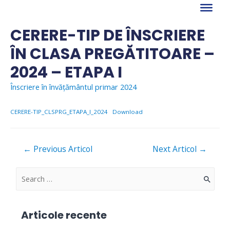
Skip
to
content
CERERE-TIP DE ÎNSCRIERE
ÎN CLASA PREGĂTITOARE –
2024 – ETAPA I
Înscriere în învățământul primar 2024
CERERE-TIP_CLSPRG_ETAPA_I_2024
Download
Navigare
←
Previous Articol
Next Articol
→
în
articole
S
e
a
Articole recente
r