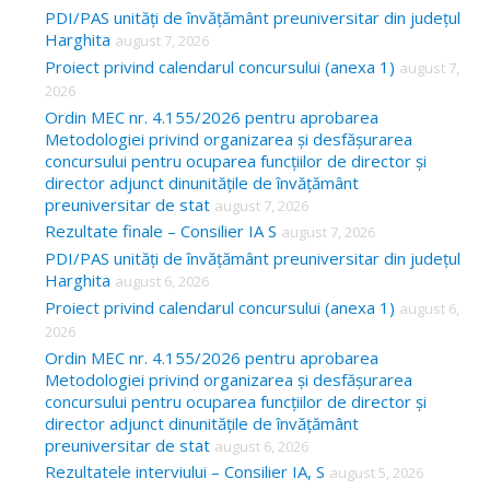
c
PDI/PAS unități de învățământ preuniversitar din județul
Harghita
august 7, 2026
h
Proiect privind calendarul concursului (anexa 1)
august 7,
f
2026
o
Ordin MEC nr. 4.155/2026 pentru aprobarea
Metodologiei privind organizarea și desfășurarea
r
concursului pentru ocuparea funcțiilor de director și
:
director adjunct dinunitățile de învățământ
preuniversitar de stat
august 7, 2026
Rezultate finale – Consilier IA S
august 7, 2026
PDI/PAS unități de învățământ preuniversitar din județul
Harghita
august 6, 2026
Proiect privind calendarul concursului (anexa 1)
august 6,
2026
Ordin MEC nr. 4.155/2026 pentru aprobarea
Metodologiei privind organizarea și desfășurarea
concursului pentru ocuparea funcțiilor de director și
director adjunct dinunitățile de învățământ
preuniversitar de stat
august 6, 2026
Rezultatele interviului – Consilier IA, S
august 5, 2026