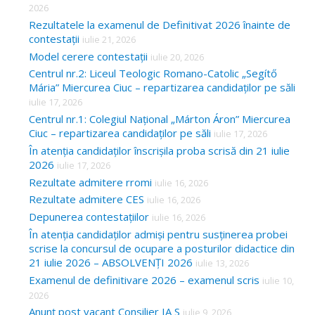
2026
Rezultatele la examenul de Definitivat 2026 înainte de
contestații
iulie 21, 2026
Model cerere contestații
iulie 20, 2026
Centrul nr.2: Liceul Teologic Romano-Catolic „Segítő
Mária” Miercurea Ciuc – repartizarea candidaților pe săli
iulie 17, 2026
Centrul nr.1: Colegiul Național „Márton Áron” Miercurea
Ciuc – repartizarea candidaților pe săli
iulie 17, 2026
În atenția candidaților înscrișila proba scrisă din 21 iulie
2026
iulie 17, 2026
Rezultate admitere rromi
iulie 16, 2026
Rezultate admitere CES
iulie 16, 2026
Depunerea contestațiilor
iulie 16, 2026
În atenția candidaților admiși pentru susținerea probei
scrise la concursul de ocupare a posturilor didactice din
21 iulie 2026 – ABSOLVENȚI 2026
iulie 13, 2026
Examenul de definitivare 2026 – examenul scris
iulie 10,
2026
Anunț post vacant Consilier IA S
iulie 9, 2026