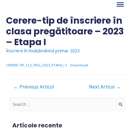
Skip
to
content
Cerere-tip de înscriere în
clasa pregătitoare – 2023
– Etapa I
Înscriere în învățământul primar 2023
CERERE-TIP_CLS_PRG_2023_ETAPA_I-1
Download
Navigare
←
Previous Articol
Next Articol
→
în
articole
S
e
a
Articole recente
r