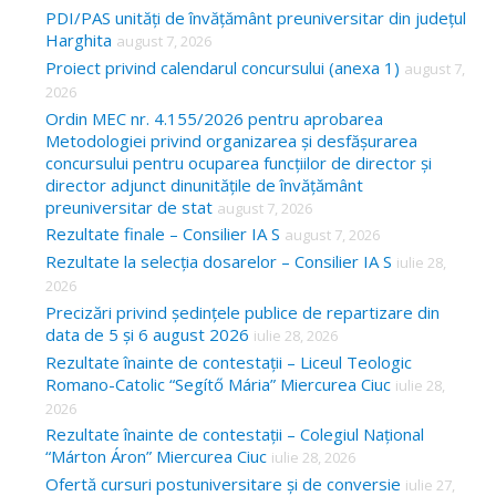
c
PDI/PAS unități de învățământ preuniversitar din județul
Harghita
august 7, 2026
h
Proiect privind calendarul concursului (anexa 1)
august 7,
f
2026
o
Ordin MEC nr. 4.155/2026 pentru aprobarea
Metodologiei privind organizarea și desfășurarea
r
concursului pentru ocuparea funcțiilor de director și
:
director adjunct dinunitățile de învățământ
preuniversitar de stat
august 7, 2026
Rezultate finale – Consilier IA S
august 7, 2026
Rezultate la selecția dosarelor – Consilier IA S
iulie 28,
2026
Precizări privind ședințele publice de repartizare din
data de 5 și 6 august 2026
iulie 28, 2026
Rezultate înainte de contestații – Liceul Teologic
Romano-Catolic “Segítő Mária” Miercurea Ciuc
iulie 28,
2026
Rezultate înainte de contestații – Colegiul Național
“Márton Áron” Miercurea Ciuc
iulie 28, 2026
Ofertă cursuri postuniversitare și de conversie
iulie 27,