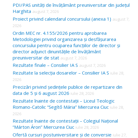
c
PDI/PAS unități de învățământ preuniversitar din județul
Harghita
august 7, 2026
h
Proiect privind calendarul concursului (anexa 1)
august 7,
f
2026
o
Ordin MEC nr. 4.155/2026 pentru aprobarea
Metodologiei privind organizarea și desfășurarea
r
concursului pentru ocuparea funcțiilor de director și
:
director adjunct dinunitățile de învățământ
preuniversitar de stat
august 7, 2026
Rezultate finale – Consilier IA S
august 7, 2026
Rezultate la selecția dosarelor – Consilier IA S
iulie 28,
2026
Precizări privind ședințele publice de repartizare din
data de 5 și 6 august 2026
iulie 28, 2026
Rezultate înainte de contestații – Liceul Teologic
Romano-Catolic “Segítő Mária” Miercurea Ciuc
iulie 28,
2026
Rezultate înainte de contestații – Colegiul Național
“Márton Áron” Miercurea Ciuc
iulie 28, 2026
Ofertă cursuri postuniversitare și de conversie
iulie 27,