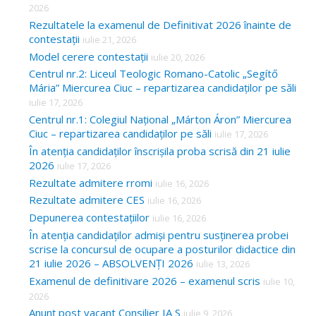
2026
Rezultatele la examenul de Definitivat 2026 înainte de
contestații
iulie 21, 2026
Model cerere contestații
iulie 20, 2026
Centrul nr.2: Liceul Teologic Romano-Catolic „Segítő
Mária” Miercurea Ciuc – repartizarea candidaților pe săli
iulie 17, 2026
Centrul nr.1: Colegiul Național „Márton Áron” Miercurea
Ciuc – repartizarea candidaților pe săli
iulie 17, 2026
În atenția candidaților înscrișila proba scrisă din 21 iulie
2026
iulie 17, 2026
Rezultate admitere rromi
iulie 16, 2026
Rezultate admitere CES
iulie 16, 2026
Depunerea contestațiilor
iulie 16, 2026
În atenția candidaților admiși pentru susținerea probei
scrise la concursul de ocupare a posturilor didactice din
21 iulie 2026 – ABSOLVENȚI 2026
iulie 13, 2026
Examenul de definitivare 2026 – examenul scris
iulie 10,
2026
Anunț post vacant Consilier IA S
iulie 9, 2026