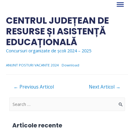
Skip
to
content
CENTRUL JUDEȚEAN DE
RESURSE ȘI ASISTENȚĂ
EDUCAȚIONALĂ
Concursuri organizate de școli 2024 – 2025
ANUNT POSTURI VACANTE 2024
Download
Navigare
←
Previous Articol
Next Articol
→
în
articole
S
e
a
Articole recente
r