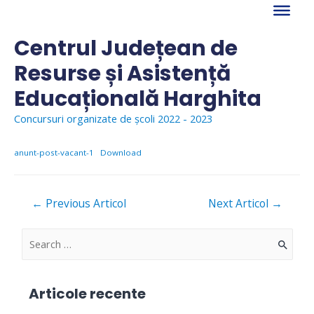
Skip
to
content
Centrul Județean de
Resurse și Asistență
Educațională Harghita
Concursuri organizate de școli 2022 - 2023
anunt-post-vacant-1
Download
Navigare
←
Previous Articol
Next Articol
→
în
articole
S
e
a
Articole recente
r