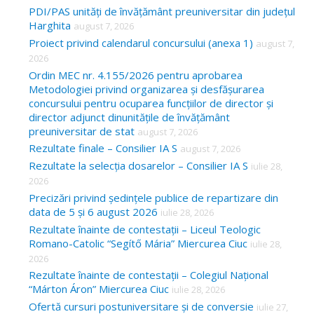
c
PDI/PAS unități de învățământ preuniversitar din județul
Harghita
august 7, 2026
h
Proiect privind calendarul concursului (anexa 1)
august 7,
f
2026
o
Ordin MEC nr. 4.155/2026 pentru aprobarea
Metodologiei privind organizarea și desfășurarea
r
concursului pentru ocuparea funcțiilor de director și
:
director adjunct dinunitățile de învățământ
preuniversitar de stat
august 7, 2026
Rezultate finale – Consilier IA S
august 7, 2026
Rezultate la selecția dosarelor – Consilier IA S
iulie 28,
2026
Precizări privind ședințele publice de repartizare din
data de 5 și 6 august 2026
iulie 28, 2026
Rezultate înainte de contestații – Liceul Teologic
Romano-Catolic “Segítő Mária” Miercurea Ciuc
iulie 28,
2026
Rezultate înainte de contestații – Colegiul Național
“Márton Áron” Miercurea Ciuc
iulie 28, 2026
Ofertă cursuri postuniversitare și de conversie
iulie 27,