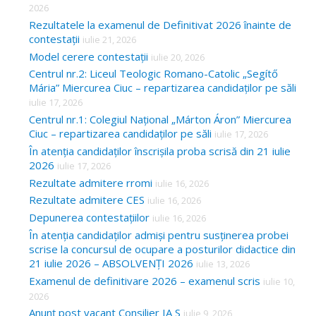
2026
Rezultatele la examenul de Definitivat 2026 înainte de
contestații
iulie 21, 2026
Model cerere contestații
iulie 20, 2026
Centrul nr.2: Liceul Teologic Romano-Catolic „Segítő
Mária” Miercurea Ciuc – repartizarea candidaților pe săli
iulie 17, 2026
Centrul nr.1: Colegiul Național „Márton Áron” Miercurea
Ciuc – repartizarea candidaților pe săli
iulie 17, 2026
În atenția candidaților înscrișila proba scrisă din 21 iulie
2026
iulie 17, 2026
Rezultate admitere rromi
iulie 16, 2026
Rezultate admitere CES
iulie 16, 2026
Depunerea contestațiilor
iulie 16, 2026
În atenția candidaților admiși pentru susținerea probei
scrise la concursul de ocupare a posturilor didactice din
21 iulie 2026 – ABSOLVENȚI 2026
iulie 13, 2026
Examenul de definitivare 2026 – examenul scris
iulie 10,
2026
Anunț post vacant Consilier IA S
iulie 9, 2026