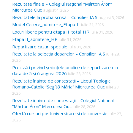
Rezultate finale – Colegiul Național “Márton Áron”
Miercurea Ciuc
august 4, 2026
Rezultatele la proba scrisă – Consilier IA S
august 3, 2026
Model Cerere_admitere_Etapa-II
iulie 31, 2026
Locuri libere pentru etapa II_total_HR
iulie 31, 2026
Etapa II_admitere_HR
iulie 31, 2026
Repartizare cazuri speciale
iulie 31, 2026
Rezultate la selecția dosarelor – Consilier IA S
iulie 28,
2026
Precizări privind ședințele publice de repartizare din
data de 5 și 6 august 2026
iulie 28, 2026
Rezultate înainte de contestații – Liceul Teologic
Romano-Catolic “Segítő Mária” Miercurea Ciuc
iulie 28,
2026
Rezultate înainte de contestații – Colegiul Național
“Márton Áron” Miercurea Ciuc
iulie 28, 2026
Ofertă cursuri postuniversitare și de conversie
iulie 27,
2026