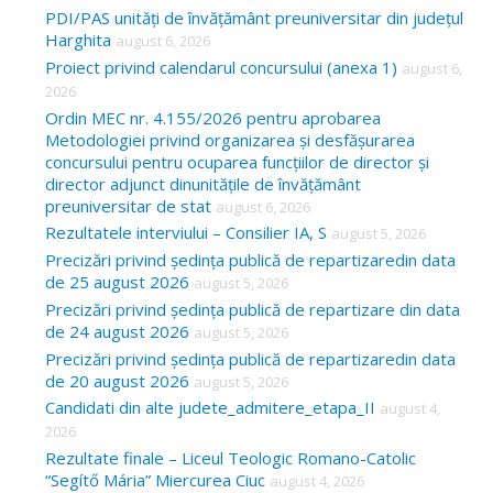
c
PDI/PAS unități de învățământ preuniversitar din județul
Harghita
august 6, 2026
h
Proiect privind calendarul concursului (anexa 1)
august 6,
f
2026
o
Ordin MEC nr. 4.155/2026 pentru aprobarea
Metodologiei privind organizarea și desfășurarea
r
concursului pentru ocuparea funcțiilor de director și
:
director adjunct dinunitățile de învățământ
preuniversitar de stat
august 6, 2026
Rezultatele interviului – Consilier IA, S
august 5, 2026
Precizări privind ședința publică de repartizaredin data
de 25 august 2026
august 5, 2026
Precizări privind ședința publică de repartizare din data
de 24 august 2026
august 5, 2026
Precizări privind ședința publică de repartizaredin data
de 20 august 2026
august 5, 2026
Candidati din alte judete_admitere_etapa_II
august 4,
2026
Rezultate finale – Liceul Teologic Romano-Catolic
“Segítő Mária” Miercurea Ciuc
august 4, 2026