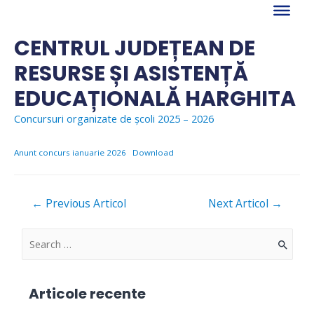
Skip
to
content
CENTRUL JUDEȚEAN DE
RESURSE ȘI ASISTENȚĂ
EDUCAȚIONALĂ HARGHITA
Concursuri organizate de școli 2025 – 2026
Anunt concurs ianuarie 2026
Download
Navigare
←
Previous Articol
Next Articol
→
în
articole
S
e
a
Articole recente
r