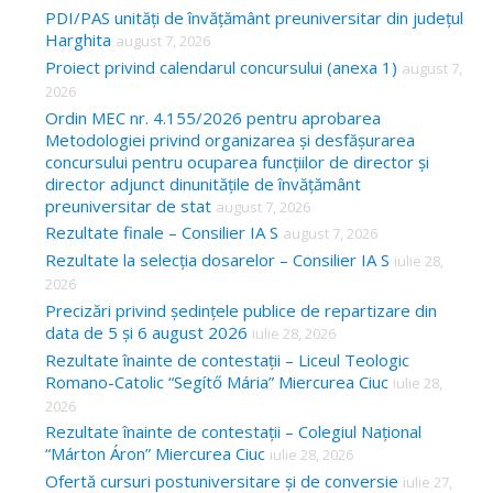
c
PDI/PAS unități de învățământ preuniversitar din județul
Harghita
august 7, 2026
h
Proiect privind calendarul concursului (anexa 1)
august 7,
f
2026
o
Ordin MEC nr. 4.155/2026 pentru aprobarea
Metodologiei privind organizarea și desfășurarea
r
concursului pentru ocuparea funcțiilor de director și
:
director adjunct dinunitățile de învățământ
preuniversitar de stat
august 7, 2026
Rezultate finale – Consilier IA S
august 7, 2026
Rezultate la selecția dosarelor – Consilier IA S
iulie 28,
2026
Precizări privind ședințele publice de repartizare din
data de 5 și 6 august 2026
iulie 28, 2026
Rezultate înainte de contestații – Liceul Teologic
Romano-Catolic “Segítő Mária” Miercurea Ciuc
iulie 28,
2026
Rezultate înainte de contestații – Colegiul Național
“Márton Áron” Miercurea Ciuc
iulie 28, 2026
Ofertă cursuri postuniversitare și de conversie
iulie 27,