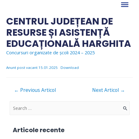
Skip
to
content
CENTRUL JUDEȚEAN DE
RESURSE ȘI ASISTENȚĂ
EDUCAȚIONALĂ HARGHITA
Concursuri organizate de școli 2024 – 2025
Anunt post vacant 15.01.2025
Download
Navigare
←
Previous Articol
Next Articol
→
în
articole
S
e
a
Articole recente
r