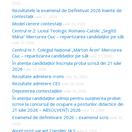
2026
Rezultatele la examenul de Definitivat 2026 înainte de
contestații
iulie 21, 2026
Model cerere contestații
iulie 20, 2026
Centrul nr.2: Liceul Teologic Romano-Catolic „Segítő
Mária” Miercurea Ciuc – repartizarea candidaților pe săli
iulie 17, 2026
Centrul nr.1: Colegiul Național „Márton Áron” Miercurea
Ciuc – repartizarea candidaților pe săli
iulie 17, 2026
În atenția candidaților înscrișila proba scrisă din 21 iulie
2026
iulie 17, 2026
Rezultate admitere rromi
iulie 16, 2026
Rezultate admitere CES
iulie 16, 2026
Depunerea contestațiilor
iulie 16, 2026
În atenția candidaților admiși pentru susținerea probei
scrise la concursul de ocupare a posturilor didactice din
21 iulie 2026 – ABSOLVENȚI 2026
iulie 13, 2026
Examenul de definitivare 2026 – examenul scris
iulie 10,
2026
Anunț post vacant Consilier IA S
iulie 9, 2026