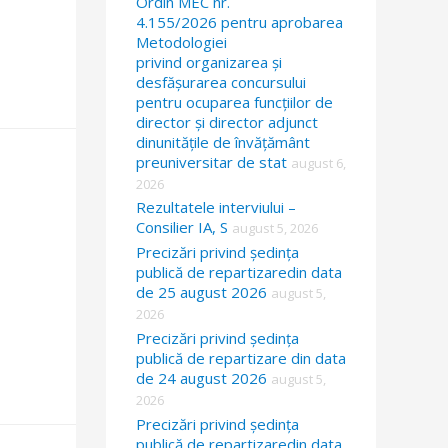
Ordin MEC nr.
4.155/2026 pentru aprobarea
Metodologiei
privind organizarea și
desfășurarea concursului
pentru ocuparea funcțiilor de
director și director adjunct
dinunitățile de învățământ
preuniversitar de stat
august 6,
2026
Rezultatele interviului –
Consilier IA, S
august 5, 2026
Precizări privind ședința
publică de repartizaredin data
de 25 august 2026
august 5,
2026
Precizări privind ședința
publică de repartizare din data
de 24 august 2026
august 5,
2026
Precizări privind ședința
publică de repartizaredin data