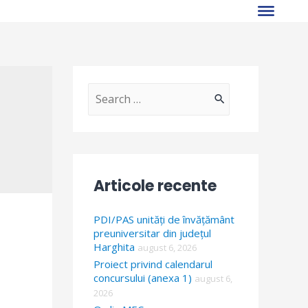
S
e
a
r
Articole recente
c
h
PDI/PAS unități de învățământ
f
preuniversitar din județul
Harghita
august 6, 2026
o
Proiect privind calendarul
r
concursului (anexa 1)
august 6,
2026
: