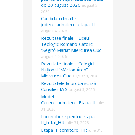
de 20 august 2026
august 5,
2026
Candidati din alte
judete_admitere_etapa_II
august 4, 2026
Rezultate finale – Liceul
Teologic Romano-Catolic
“Segítő Mária” Miercurea Ciuc
august 4, 2026
Rezultate finale – Colegiul
Național “Márton Áron”
Miercurea Ciuc
august 4, 2026
Rezultatele la proba scrisă –
Consilier IA S
august 3, 2026
Model
Cerere_admitere_Etapa-II
iulie
31, 2026
Locuri libere pentru etapa
II_total_HR
iulie 31, 2026
Etapa II_admitere_HR
iulie 31,