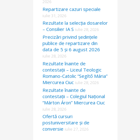
2026
Repartizare cazuri speciale
iulie 31, 2026
Rezultate la selecția dosarelor
– Consilier IA S
iulie 28, 2026
Precizări privind ședințele
publice de repartizare din
data de 5 și 6 august 2026
iulie 28, 2026
Rezultate înainte de
contestații – Liceul Teologic
Romano-Catolic “Segítő Mária”
Miercurea Ciuc
iulie 28, 2026
Rezultate înainte de
contestații – Colegiul Național
“Márton Áron” Miercurea Ciuc
iulie 28, 2026
Ofertă cursuri
postuniversitare și de
conversie
iulie 27, 2026