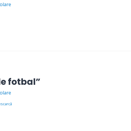
olare
e fotbal”
olare
escarcă