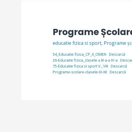
Programe Școlar
educatie fizica si sport
,
Programe șc
54_Educatie fizica_CP_II_OMEN
Descarcă
26-Educatie fizica_clasele a III-a-a IV-a
Desca
75-Educatie fizica si sport V._VIII
Descarcă
Programe-scolare-clasele-IX-XII
Descarcă