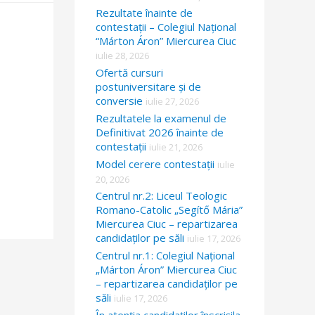
Rezultate înainte de
contestații – Colegiul Național
“Márton Áron” Miercurea Ciuc
iulie 28, 2026
Ofertă cursuri
postuniversitare și de
conversie
iulie 27, 2026
Rezultatele la examenul de
Definitivat 2026 înainte de
contestații
iulie 21, 2026
Model cerere contestații
iulie
20, 2026
Centrul nr.2: Liceul Teologic
Romano-Catolic „Segítő Mária”
Miercurea Ciuc – repartizarea
candidaților pe săli
iulie 17, 2026
Centrul nr.1: Colegiul Național
„Márton Áron” Miercurea Ciuc
– repartizarea candidaților pe
săli
iulie 17, 2026
În atenția candidaților înscrișila