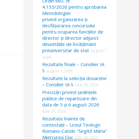
Ordin MEC nr.
4.155/2026 pentru aprobarea
Metodologiei
privind organizarea și
desfășurarea concursului
pentru ocuparea funcțiilor de
director și director adjunct
dinunitățile de învățământ
preuniversitar de stat
august 7,
2026
Rezultate finale – Consilier IA
S
august 7, 2026
Rezultate la selecția dosarelor
– Consilier IA S
iulie 28, 2026
Precizări privind ședințele
publice de repartizare din
data de 5 și 6 august 2026
iulie 28, 2026
Rezultate înainte de
contestații – Liceul Teologic
Romano-Catolic “Segítő Mária”
Miercurea Ciuc
iulie 28, 2026