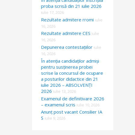
proba scrisă din 21 iulie 2026
iulie 17, 2026
Rezultate admitere rromi
iulie
16, 2026
Rezultate admitere CES
iulie
16, 2026
Depunerea contestațiilor
iulie
16, 2026
În atenția candidaților admiși
pentru susținerea probei
scrise la concursul de ocupare
a posturilor didactice din 21
iulie 2026 – ABSOLVENȚI
2026
iulie 13, 2026
Examenul de definitivare 2026
– examenul scris
iulie 10, 2026
Anunț post vacant Consilier IA
S
iulie 9, 2026