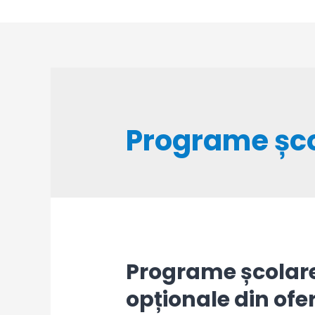
Skip
to
content
Programe șc
Programe școlare
opționale din ofe