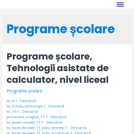
Skip
to
content
Programe școlare
Programe școlare,
Tehnologii asistate de
calculator, nivel liceal
Programe școlare
tic_9-1
Descarcă
tic_9_liceu_tehnologic-1
Descarcă
tic_10-1
Descarcă
procesare_imagine_11-1
Descarcă
tic_audio-vizuale_11-1
Descarcă
tic_baze-de-date_11_liceu_teoretic-1
Descarcă
tic_baze-de-date_11_liceu_vocational-1
Descarcă