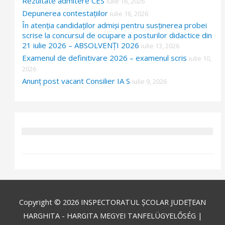
Rezultate admitere CES
iulie 16, 2026
Depunerea contestațiilor
iulie 16, 2026
În atenția candidaților admiși pentru susținerea probei
scrise la concursul de ocupare a posturilor didactice din
21 iulie 2026 – ABSOLVENȚI 2026
iulie 13, 2026
Examenul de definitivare 2026 – examenul scris
iulie 10,
2026
Anunț post vacant Consilier IA S
iulie 9, 2026
Copyright © 2026
INSPECTORATUL ȘCOLAR JUDEȚEAN
HARGHITA - HARGITA MEGYEI TANFELÜGYELŐSÉG
|