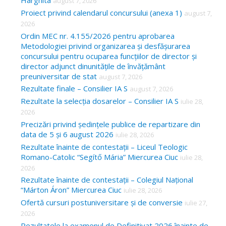
Harghita
august 7, 2026
h
Proiect privind calendarul concursului (anexa 1)
august 7,
f
2026
o
Ordin MEC nr. 4.155/2026 pentru aprobarea
Metodologiei privind organizarea și desfășurarea
r
concursului pentru ocuparea funcțiilor de director și
:
director adjunct dinunitățile de învățământ
preuniversitar de stat
august 7, 2026
Rezultate finale – Consilier IA S
august 7, 2026
Rezultate la selecția dosarelor – Consilier IA S
iulie 28,
2026
Precizări privind ședințele publice de repartizare din
data de 5 și 6 august 2026
iulie 28, 2026
Rezultate înainte de contestații – Liceul Teologic
Romano-Catolic “Segítő Mária” Miercurea Ciuc
iulie 28,
2026
Rezultate înainte de contestații – Colegiul Național
“Márton Áron” Miercurea Ciuc
iulie 28, 2026
Ofertă cursuri postuniversitare și de conversie
iulie 27,
2026
Rezultatele la examenul de Definitivat 2026 înainte de