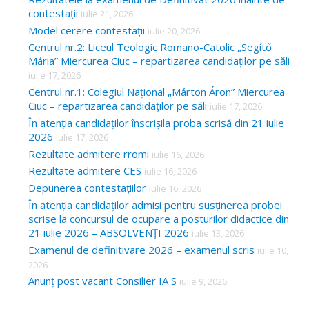
contestații
iulie 21, 2026
Model cerere contestații
iulie 20, 2026
Centrul nr.2: Liceul Teologic Romano-Catolic „Segítő
Mária” Miercurea Ciuc – repartizarea candidaților pe săli
iulie 17, 2026
Centrul nr.1: Colegiul Național „Márton Áron” Miercurea
Ciuc – repartizarea candidaților pe săli
iulie 17, 2026
În atenția candidaților înscrișila proba scrisă din 21 iulie
2026
iulie 17, 2026
Rezultate admitere rromi
iulie 16, 2026
Rezultate admitere CES
iulie 16, 2026
Depunerea contestațiilor
iulie 16, 2026
În atenția candidaților admiși pentru susținerea probei
scrise la concursul de ocupare a posturilor didactice din
21 iulie 2026 – ABSOLVENȚI 2026
iulie 13, 2026
Examenul de definitivare 2026 – examenul scris
iulie 10,
2026
Anunț post vacant Consilier IA S
iulie 9, 2026