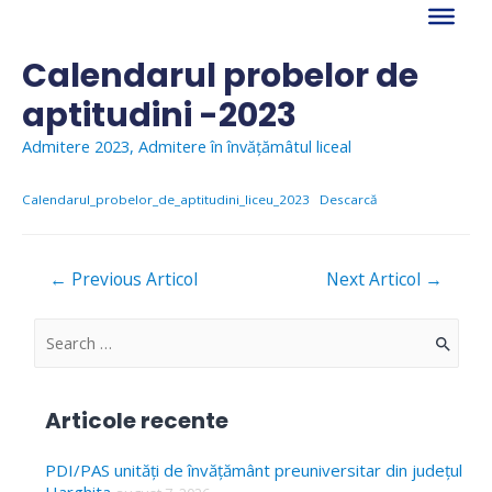
Skip
to
content
Calendarul probelor de
aptitudini -2023
Admitere 2023
,
Admitere în învățămâtul liceal
Calendarul_probelor_de_aptitudini_liceu_2023
Descarcă
Navigare
←
Previous Articol
Next Articol
→
în
articole
S
e
a
Articole recente
r
c
PDI/PAS unități de învățământ preuniversitar din județul