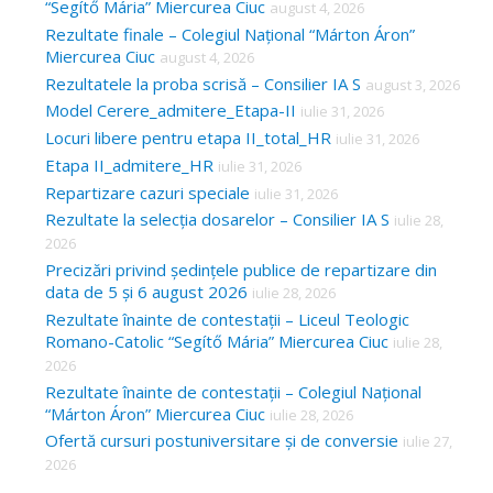
“Segítő Mária” Miercurea Ciuc
august 4, 2026
Rezultate finale – Colegiul Național “Márton Áron”
Miercurea Ciuc
august 4, 2026
Rezultatele la proba scrisă – Consilier IA S
august 3, 2026
Model Cerere_admitere_Etapa-II
iulie 31, 2026
Locuri libere pentru etapa II_total_HR
iulie 31, 2026
Etapa II_admitere_HR
iulie 31, 2026
Repartizare cazuri speciale
iulie 31, 2026
Rezultate la selecția dosarelor – Consilier IA S
iulie 28,
2026
Precizări privind ședințele publice de repartizare din
data de 5 și 6 august 2026
iulie 28, 2026
Rezultate înainte de contestații – Liceul Teologic
Romano-Catolic “Segítő Mária” Miercurea Ciuc
iulie 28,
2026
Rezultate înainte de contestații – Colegiul Național
“Márton Áron” Miercurea Ciuc
iulie 28, 2026
Ofertă cursuri postuniversitare și de conversie
iulie 27,
2026