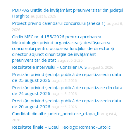
r
c
PDI/PAS unități de învățământ preuniversitar din județul
Harghita
august 6, 2026
h
Proiect privind calendarul concursului (anexa 1)
august 6,
f
2026
o
Ordin MEC nr. 4.155/2026 pentru aprobarea
Metodologiei privind organizarea și desfășurarea
r
concursului pentru ocuparea funcțiilor de director și
:
director adjunct dinunitățile de învățământ
preuniversitar de stat
august 6, 2026
Rezultatele interviului – Consilier IA, S
august 5, 2026
Precizări privind ședința publică de repartizaredin data
de 25 august 2026
august 5, 2026
Precizări privind ședința publică de repartizare din data
de 24 august 2026
august 5, 2026
Precizări privind ședința publică de repartizaredin data
de 20 august 2026
august 5, 2026
Candidati din alte judete_admitere_etapa_II
august 4,
2026
Rezultate finale – Liceul Teologic Romano-Catolic