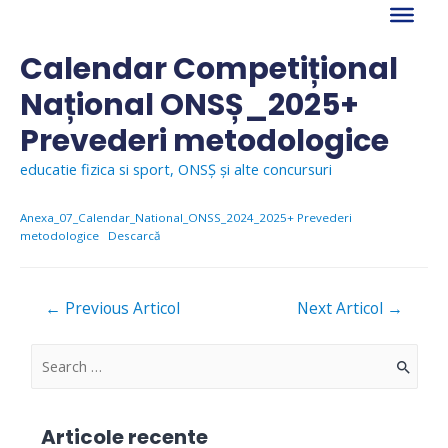
Skip
to
content
Calendar Competițional
Național ONSȘ_2025+
Prevederi metodologice
educatie fizica si sport
,
ONSȘ și alte concursuri
Anexa_07_Calendar_National_ONSS_2024_2025+ Prevederi
metodologice
Descarcă
Navigare
←
Previous Articol
Next Articol
→
în
articole
S
e
a
Articole recente