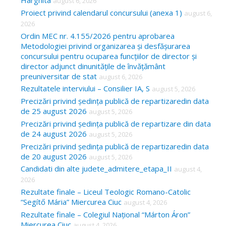
Harghita
august 6, 2026
h
Proiect privind calendarul concursului (anexa 1)
august 6,
f
2026
o
Ordin MEC nr. 4.155/2026 pentru aprobarea
Metodologiei privind organizarea și desfășurarea
r
concursului pentru ocuparea funcțiilor de director și
:
director adjunct dinunitățile de învățământ
preuniversitar de stat
august 6, 2026
Rezultatele interviului – Consilier IA, S
august 5, 2026
Precizări privind ședința publică de repartizaredin data
de 25 august 2026
august 5, 2026
Precizări privind ședința publică de repartizare din data
de 24 august 2026
august 5, 2026
Precizări privind ședința publică de repartizaredin data
de 20 august 2026
august 5, 2026
Candidati din alte judete_admitere_etapa_II
august 4,
2026
Rezultate finale – Liceul Teologic Romano-Catolic
“Segítő Mária” Miercurea Ciuc
august 4, 2026
Rezultate finale – Colegiul Național “Márton Áron”
Miercurea Ciuc
august 4, 2026