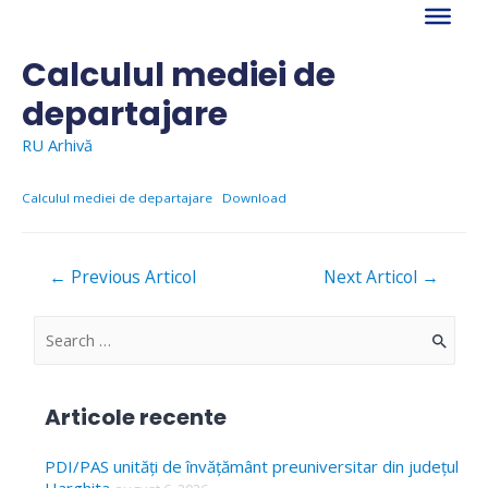
Skip
to
content
Calculul mediei de
departajare
RU Arhivă
Calculul mediei de departajare
Download
Navigare
←
Previous Articol
Next Articol
→
în
articole
S
e
a
Articole recente
r
c
PDI/PAS unități de învățământ preuniversitar din județul