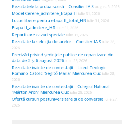
Rezultatele la proba scrisă – Consilier IA S
august 3, 2026
Model Cerere_admitere_Etapa-II
iulie 31, 2026
Locuri libere pentru etapa II_total_HR
iulie 31, 2026
Etapa II_admitere_HR
iulie 31, 2026
Repartizare cazuri speciale
iulie 31, 2026
Rezultate la selecția dosarelor – Consilier IA S
iulie 28,
2026
Precizări privind ședințele publice de repartizare din
data de 5 și 6 august 2026
iulie 28, 2026
Rezultate înainte de contestații – Liceul Teologic
Romano-Catolic “Segítő Mária” Miercurea Ciuc
iulie 28,
2026
Rezultate înainte de contestații – Colegiul Național
“Márton Áron” Miercurea Ciuc
iulie 28, 2026
Ofertă cursuri postuniversitare și de conversie
iulie 27,
2026