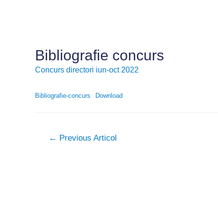
Skip
to
content
Bibliografie concurs
Concurs directori iun-oct 2022
Bibliografie-concurs
Download
Navigare
←
Previous Articol
în
articole