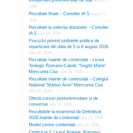
august 7,
2026
Rezultate finale – Consilier IA S
august 7,
2026
Rezultate la selecția dosarelor – Consilier
IA S
iulie 28, 2026
Precizări privind ședințele publice de
repartizare din data de 5 și 6 august 2026
iulie 28, 2026
Rezultate înainte de contestații – Liceul
Teologic Romano-Catolic “Segítő Mária”
Miercurea Ciuc
iulie 28, 2026
Rezultate înainte de contestații – Colegiul
Național “Márton Áron” Miercurea Ciuc
iulie 28, 2026
Ofertă cursuri postuniversitare și de
conversie
iulie 27, 2026
Rezultatele la examenul de Definitivat
2026 înainte de contestații
iulie 21, 2026
Model cerere contestații
iulie 20, 2026
Centrul nr.2: Liceul Teologic Romano-