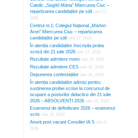
Catolic „Segítő Mária” Miercurea Ciuc –
repartizarea candidaților pe săli
iulie 17,
2026
Centrul nr.1: Colegiul Național „Márton
Áron” Miercurea Ciuc – repartizarea
candidaților pe săli
iulie 17, 2026
În atenția candidaților înscrișila proba
scrisă din 21 iulie 2026
iulie 17, 2026
Rezultate admitere rromi
iulie 16, 2026
Rezultate admitere CES
iulie 16, 2026
Depunerea contestațiilor
iulie 16, 2026
În atenția candidaților admiși pentru
susținerea probei scrise la concursul de
ocupare a posturilor didactice din 21 iulie
2026 – ABSOLVENȚI 2026
iulie 13, 2026
Examenul de definitivare 2026 – examenul
scris
iulie 10, 2026
Anunț post vacant Consilier IA S
iulie 9,
2026