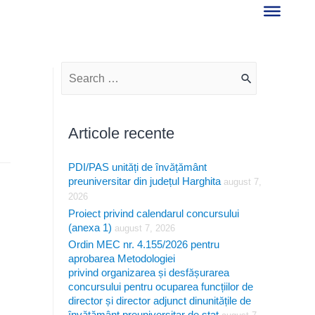
S
e
a
Articole recente
r
PDI/PAS unități de învățământ
c
preuniversitar din județul Harghita
august 7,
h
2026
f
Proiect privind calendarul concursului
(anexa 1)
august 7, 2026
o
Ordin MEC nr. 4.155/2026 pentru
r
aprobarea Metodologiei
privind organizarea și desfășurarea
:
concursului pentru ocuparea funcțiilor de
director și director adjunct dinunitățile de
învățământ preuniversitar de stat