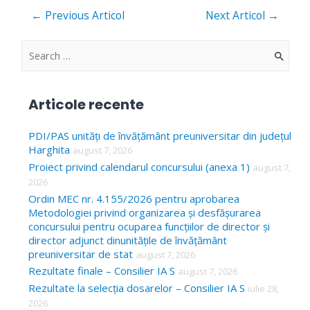
Navigare
←
Previous Articol
Next Articol
→
în
articole
S
e
a
Articole recente
r
c
PDI/PAS unități de învățământ preuniversitar din județul
Harghita
august 7, 2026
h
Proiect privind calendarul concursului (anexa 1)
august 7,
f
2026
o
Ordin MEC nr. 4.155/2026 pentru aprobarea
Metodologiei privind organizarea și desfășurarea
r
concursului pentru ocuparea funcțiilor de director și
:
director adjunct dinunitățile de învățământ
preuniversitar de stat
august 7, 2026
Rezultate finale – Consilier IA S
august 7, 2026
Rezultate la selecția dosarelor – Consilier IA S
iulie 28,
2026