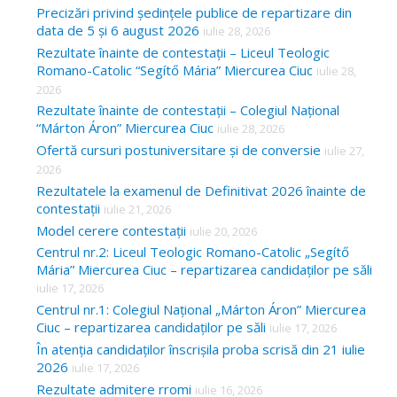
Precizări privind ședințele publice de repartizare din
data de 5 și 6 august 2026
iulie 28, 2026
Rezultate înainte de contestații – Liceul Teologic
Romano-Catolic “Segítő Mária” Miercurea Ciuc
iulie 28,
2026
Rezultate înainte de contestații – Colegiul Național
“Márton Áron” Miercurea Ciuc
iulie 28, 2026
Ofertă cursuri postuniversitare și de conversie
iulie 27,
2026
Rezultatele la examenul de Definitivat 2026 înainte de
contestații
iulie 21, 2026
Model cerere contestații
iulie 20, 2026
Centrul nr.2: Liceul Teologic Romano-Catolic „Segítő
Mária” Miercurea Ciuc – repartizarea candidaților pe săli
iulie 17, 2026
Centrul nr.1: Colegiul Național „Márton Áron” Miercurea
Ciuc – repartizarea candidaților pe săli
iulie 17, 2026
În atenția candidaților înscrișila proba scrisă din 21 iulie
2026
iulie 17, 2026
Rezultate admitere rromi
iulie 16, 2026