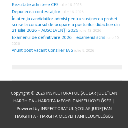
Rezultate admitere CES
iulie 16, 2026
Depunerea contestațiilor
iulie 16, 2026
În atenția candidaților admiși pentru susținerea probei
scrise la concursul de ocupare a posturilor didactice din
21 iulie 2026 – ABSOLVENȚI 2026
iulie 13, 2026
Examenul de definitivare 2026 – examenul scris
iulie 10,
2026
Anunț post vacant Consilier IA S
iulie 9, 2026
Copyright © 2026
INSPECTORATUL ȘCOLAR JUDEȚEAN
HARGHITA - HARGITA MEGYEI TANFELÜGYELŐSÉG
|
Powered by
INSPECTORATUL ȘCOLAR JUDEȚEAN
HARGHITA - HARGITA MEGYEI TANFELÜGYELŐSÉG