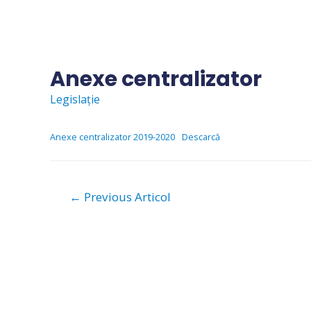
Skip
to
content
Anexe centralizator
Legislație
Anexe centralizator 2019-2020
Descarcă
Navigare
←
Previous Articol
în
articole