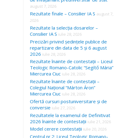
august 7, 2026
Rezultate finale – Consilier IA S
august 7,
2026
Rezultate la selecția dosarelor –
Consilier IA S
iulie 28, 2026
Precizări privind ședințele publice de
repartizare din data de 5 și 6 august
2026
iulie 28, 2026
Rezultate înainte de contestații – Liceul
Teologic Romano-Catolic “Segítő Mária”
Miercurea Ciuc
iulie 28, 2026
Rezultate înainte de contestații –
Colegiul Național “Márton Áron”
Miercurea Ciuc
iulie 28, 2026
Ofertă cursuri postuniversitare și de
conversie
iulie 27, 2026
Rezultatele la examenul de Definitivat
2026 înainte de contestații
iulie 21, 2026
Model cerere contestații
iulie 20, 2026
Centrul nr.2: Liceul Teologic Romano-