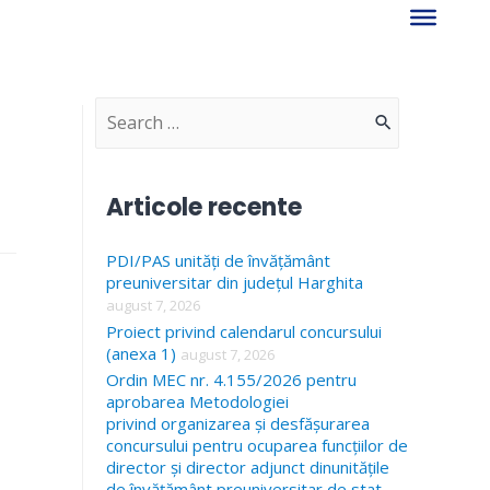
S
e
a
Articole recente
r
PDI/PAS unități de învățământ
c
preuniversitar din județul Harghita
h
august 7, 2026
f
Proiect privind calendarul concursului
(anexa 1)
august 7, 2026
o
Ordin MEC nr. 4.155/2026 pentru
r
aprobarea Metodologiei
privind organizarea și desfășurarea
:
concursului pentru ocuparea funcțiilor de
director și director adjunct dinunitățile
de învățământ preuniversitar de stat