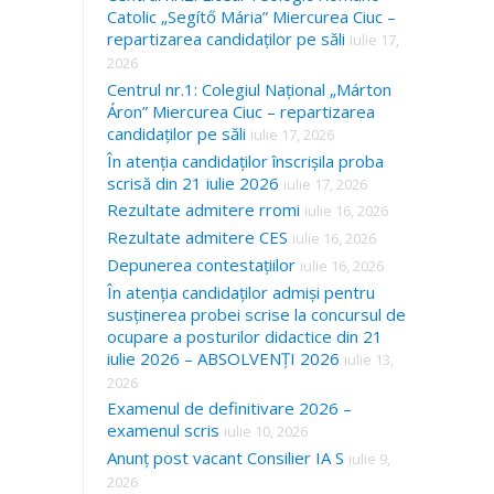
Catolic „Segítő Mária” Miercurea Ciuc –
repartizarea candidaților pe săli
iulie 17,
2026
Centrul nr.1: Colegiul Național „Márton
Áron” Miercurea Ciuc – repartizarea
candidaților pe săli
iulie 17, 2026
În atenția candidaților înscrișila proba
scrisă din 21 iulie 2026
iulie 17, 2026
Rezultate admitere rromi
iulie 16, 2026
Rezultate admitere CES
iulie 16, 2026
Depunerea contestațiilor
iulie 16, 2026
În atenția candidaților admiși pentru
susținerea probei scrise la concursul de
ocupare a posturilor didactice din 21
iulie 2026 – ABSOLVENȚI 2026
iulie 13,
2026
Examenul de definitivare 2026 –
examenul scris
iulie 10, 2026
Anunț post vacant Consilier IA S
iulie 9,
2026