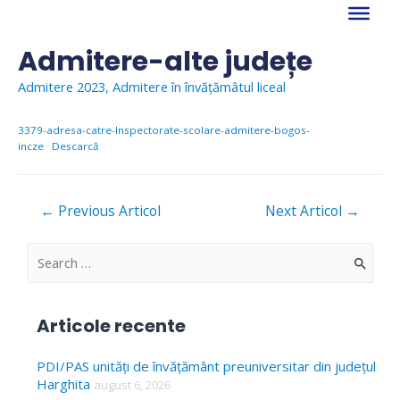
Skip
to
content
Admitere-alte județe
Admitere 2023
,
Admitere în învățămâtul liceal
3379-adresa-catre-Inspectorate-scolare-admitere-bogos-
incze
Descarcă
Navigare
←
Previous Articol
Next Articol
→
în
articole
S
e
a
Articole recente
r
c
PDI/PAS unități de învățământ preuniversitar din județul
Harghita
august 6, 2026
h