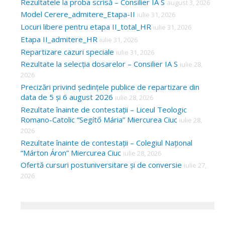
Rezultatele la proba scrisă – Consilier IA S
august 3, 2026
Model Cerere_admitere_Etapa-II
iulie 31, 2026
Locuri libere pentru etapa II_total_HR
iulie 31, 2026
Etapa II_admitere_HR
iulie 31, 2026
Repartizare cazuri speciale
iulie 31, 2026
Rezultate la selecția dosarelor – Consilier IA S
iulie 28,
2026
Precizări privind ședințele publice de repartizare din
data de 5 și 6 august 2026
iulie 28, 2026
Rezultate înainte de contestații – Liceul Teologic
Romano-Catolic “Segítő Mária” Miercurea Ciuc
iulie 28,
2026
Rezultate înainte de contestații – Colegiul Național
“Márton Áron” Miercurea Ciuc
iulie 28, 2026
Ofertă cursuri postuniversitare și de conversie
iulie 27,
2026