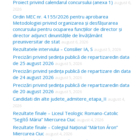
Proiect privind calendarul concursului (anexa 1)
august 6,
f
2026
o
Ordin MEC nr. 4.155/2026 pentru aprobarea
Metodologiei privind organizarea și desfășurarea
r
concursului pentru ocuparea funcțiilor de director și
:
director adjunct dinunitățile de învățământ
preuniversitar de stat
august 6, 2026
Rezultatele interviului – Consilier IA, S
august 5, 2026
Precizări privind ședința publică de repartizaredin data
de 25 august 2026
august 5, 2026
Precizări privind ședința publică de repartizare din data
de 24 august 2026
august 5, 2026
Precizări privind ședința publică de repartizaredin data
de 20 august 2026
august 5, 2026
Candidati din alte judete_admitere_etapa_II
august 4,
2026
Rezultate finale – Liceul Teologic Romano-Catolic
“Segítő Mária” Miercurea Ciuc
august 4, 2026
Rezultate finale – Colegiul Național “Márton Áron”
Miercurea Ciuc
august 4, 2026