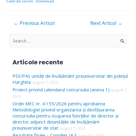
Caiet-de-sarcini
Download
Navigare
←
Previous Articol
Next Articol
→
în
articole
S
e
a
Articole recente
r
c
PDI/PAS unități de învățământ preuniversitar din județul
Harghita
august 7, 2026
h
Proiect privind calendarul concursului (anexa 1)
august 7,
f
2026
o
Ordin MEC nr. 4.155/2026 pentru aprobarea
Metodologiei privind organizarea și desfășurarea
r
concursului pentru ocuparea funcțiilor de director și
:
director adjunct dinunitățile de învățământ
preuniversitar de stat
august 7, 2026
Rezultate finale – Consilier IA S
august 7, 2026