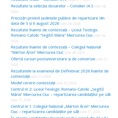
Rezultate la selecția dosarelor – Consilier IA S
iulie 28,
2026
Precizări privind ședințele publice de repartizare din
data de 5 și 6 august 2026
iulie 28, 2026
Rezultate înainte de contestații – Liceul Teologic
Romano-Catolic “Segítő Mária” Miercurea Ciuc
iulie 28,
2026
Rezultate înainte de contestații – Colegiul Național
“Márton Áron” Miercurea Ciuc
iulie 28, 2026
Ofertă cursuri postuniversitare și de conversie
iulie 27,
2026
Rezultatele la examenul de Definitivat 2026 înainte de
contestații
iulie 21, 2026
Model cerere contestații
iulie 20, 2026
Centrul nr.2: Liceul Teologic Romano-Catolic „Segítő
Mária” Miercurea Ciuc – repartizarea candidaților pe săli
iulie 17, 2026
Centrul nr.1: Colegiul Național „Márton Áron” Miercurea
Ciuc – repartizarea candidaților pe săli
iulie 17, 2026
În atenția candidaților înscrișila proba scrisă din 21 iulie