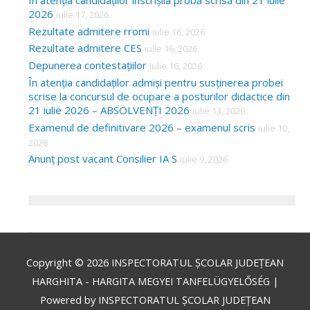
2026
iulie 17, 2026
Rezultate admitere rromi
iulie 16, 2026
Rezultate admitere CES
iulie 16, 2026
Depunerea contestațiilor
iulie 16, 2026
În atenția candidaților admiși pentru susținerea probei
scrise la concursul de ocupare a posturilor didactice din
21 iulie 2026 – ABSOLVENȚI 2026
iulie 13, 2026
Examenul de definitivare 2026 – examenul scris
iulie 10,
2026
Anunț post vacant Consilier IA S
iulie 9, 2026
Copyright © 2026
INSPECTORATUL ȘCOLAR JUDEȚEAN
HARGHITA - HARGITA MEGYEI TANFELÜGYELŐSÉG
|
Powered by
INSPECTORATUL ȘCOLAR JUDEȚEAN