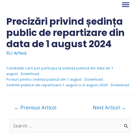
Skip
to
content
Precizări privind ședința
public de repartizare din
data de 1 august 2024
RU Arhivă
Candidații care pot participa la ședința publică din data de 1
august
Download
Posturi pentru sedința publică din 1 august
Download
Sedinte-publice-de-repartizare-1-august-si-6-august-2024
Download
Navigare
←
Previous Articol
Next Articol
→
în
articole
S
e