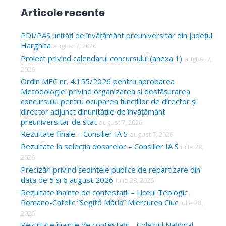
a
Articole recente
r
c
PDI/PAS unități de învățământ preuniversitar din județul
Harghita
august 7, 2026
h
Proiect privind calendarul concursului (anexa 1)
august 7,
f
2026
o
Ordin MEC nr. 4.155/2026 pentru aprobarea
Metodologiei privind organizarea și desfășurarea
r
concursului pentru ocuparea funcțiilor de director și
:
director adjunct dinunitățile de învățământ
preuniversitar de stat
august 7, 2026
Rezultate finale – Consilier IA S
august 7, 2026
Rezultate la selecția dosarelor – Consilier IA S
iulie 28,
2026
Precizări privind ședințele publice de repartizare din
data de 5 și 6 august 2026
iulie 28, 2026
Rezultate înainte de contestații – Liceul Teologic
Romano-Catolic “Segítő Mária” Miercurea Ciuc
iulie 28,
2026
Rezultate înainte de contestații – Colegiul Național