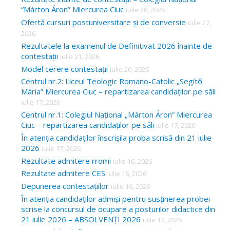
“Márton Áron” Miercurea Ciuc
iulie 28, 2026
Ofertă cursuri postuniversitare și de conversie
iulie 27,
2026
Rezultatele la examenul de Definitivat 2026 înainte de
contestații
iulie 21, 2026
Model cerere contestații
iulie 20, 2026
Centrul nr.2: Liceul Teologic Romano-Catolic „Segítő
Mária” Miercurea Ciuc – repartizarea candidaților pe săli
iulie 17, 2026
Centrul nr.1: Colegiul Național „Márton Áron” Miercurea
Ciuc – repartizarea candidaților pe săli
iulie 17, 2026
În atenția candidaților înscrișila proba scrisă din 21 iulie
2026
iulie 17, 2026
Rezultate admitere rromi
iulie 16, 2026
Rezultate admitere CES
iulie 16, 2026
Depunerea contestațiilor
iulie 16, 2026
În atenția candidaților admiși pentru susținerea probei
scrise la concursul de ocupare a posturilor didactice din
21 iulie 2026 – ABSOLVENȚI 2026
iulie 13, 2026