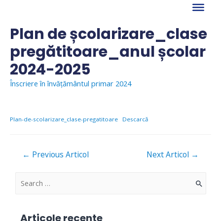
Skip
to
content
Plan de școlarizare_clase
pregătitoare_anul școlar
2024-2025
Înscriere în învățământul primar 2024
Plan-de-scolarizare_clase-pregatitoare
Descarcă
Navigare
←
Previous Articol
Next Articol
→
în
articole
S
e
a
Articole recente