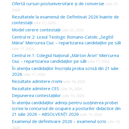
Ofertă cursuri postuniversitare și de conversie
iulie 27,
2026
Rezultatele la examenul de Definitivat 2026 înainte de
contestații
iulie 21, 2026
Model cerere contestații
iulie 20, 2026
Centrul nr.2: Liceul Teologic Romano-Catolic „Segítő
Mária” Miercurea Ciuc – repartizarea candidaților pe săli
iulie 17, 2026
Centrul nr.1: Colegiul Național „Márton Áron” Miercurea
Ciuc – repartizarea candidaților pe săli
iulie 17, 2026
În atenția candidaților înscrișila proba scrisă din 21 iulie
2026
iulie 17, 2026
Rezultate admitere rromi
iulie 16, 2026
Rezultate admitere CES
iulie 16, 2026
Depunerea contestațiilor
iulie 16, 2026
În atenția candidaților admiși pentru susținerea probei
scrise la concursul de ocupare a posturilor didactice din
21 iulie 2026 – ABSOLVENȚI 2026
iulie 13, 2026
Examenul de definitivare 2026 – examenul scris
iulie 10,
2026