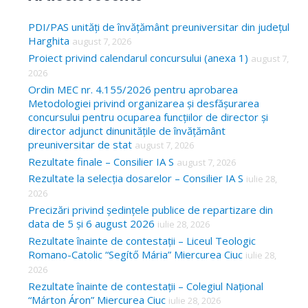
r
c
PDI/PAS unități de învățământ preuniversitar din județul
Harghita
august 7, 2026
h
Proiect privind calendarul concursului (anexa 1)
august 7,
f
2026
o
Ordin MEC nr. 4.155/2026 pentru aprobarea
Metodologiei privind organizarea și desfășurarea
r
concursului pentru ocuparea funcțiilor de director și
:
director adjunct dinunitățile de învățământ
preuniversitar de stat
august 7, 2026
Rezultate finale – Consilier IA S
august 7, 2026
Rezultate la selecția dosarelor – Consilier IA S
iulie 28,
2026
Precizări privind ședințele publice de repartizare din
data de 5 și 6 august 2026
iulie 28, 2026
Rezultate înainte de contestații – Liceul Teologic
Romano-Catolic “Segítő Mária” Miercurea Ciuc
iulie 28,
2026
Rezultate înainte de contestații – Colegiul Național
“Márton Áron” Miercurea Ciuc
iulie 28, 2026