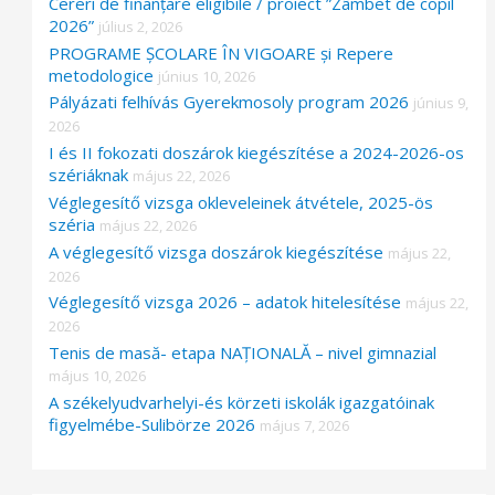
Cereri de finanțare eligibile / proiect ”Zâmbet de copil
2026”
július 2, 2026
PROGRAME ȘCOLARE ÎN VIGOARE și Repere
metodologice
június 10, 2026
Pályázati felhívás Gyerekmosoly program 2026
június 9,
2026
I és II fokozati doszárok kiegészítése a 2024-2026-os
szériáknak
május 22, 2026
Véglegesítő vizsga okleveleinek átvétele, 2025-ös
széria
május 22, 2026
A véglegesítő vizsga doszárok kiegészítése
május 22,
2026
Véglegesítő vizsga 2026 – adatok hitelesítése
május 22,
2026
Tenis de masă- etapa NAȚIONALĂ – nivel gimnazial
május 10, 2026
A székelyudvarhelyi-és körzeti iskolák igazgatóinak
figyelmébe-Sulibörze 2026
május 7, 2026