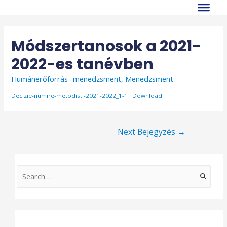
Skip
to
content
Módszertanosok a 2021-
2022-es tanévben
Humánerőforrás- menedzsment
,
Menedzsment
Decizie-numire-metodisti-2021-2022_1-1
Download
Bejegyzés
Next Bejegyzés
→
navigáció
S
e
a
r