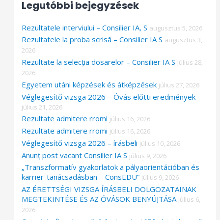
Legutóbbi bejegyzések
c
h
Rezultatele interviului – Consilier IA, S
augusztus 5, 2026
f
Rezultatele la proba scrisă – Consilier IA S
augusztus 3,
o
2026
Rezultate la selecția dosarelor – Consilier IA S
július 28,
r
2026
:
Egyetem utáni képzések és átképzések
július 27, 2026
Véglegesítő vizsga 2026 – Óvás előtti eredmények
július 21, 2026
Rezultate admitere rromi
július 16, 2026
Rezultate admitere rromi
július 16, 2026
Véglegesítő vizsga 2026 – írásbeli
július 10, 2026
Anunț post vacant Consilier IA S
július 9, 2026
„Transzformatív gyakorlatok a pályaorientációban és
karrier-tanácsadásban – ConsEDU”
július 9, 2026
AZ ÉRETTSÉGI VIZSGA ÍRÁSBELI DOLGOZATAINAK
MEGTEKINTÉSE ÉS AZ ÓVÁSOK BENYÚJTÁSA
július 6,
2026