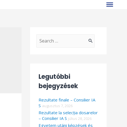
S
e
a
r
Legutóbbi
c
bejegyzések
h
f
Rezultate finale – Consilier IA
o
S
augusztus 7, 2026
Rezultate la selecția dosarelor
r
– Consilier IA S
július 28, 2026
:
Egyetem utáni képzések és