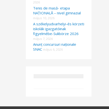
2026
Tenis de masă- etapa
NAȚIONALĂ – nivel gimnazial
május 10, 2026
A székelyudvarhelyi-és körzeti
iskolák igazgatóinak
figyelmébe-Sulibörze 2026
május 7, 2026
Anunț concursuri naționale
SNAC
május 6, 2026