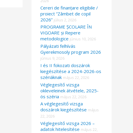
2026
Cereri de finanțare eligibile /
proiect ”Zâmbet de copil
2026”
július 2, 2026
PROGRAME ȘCOLARE ÎN
VIGOARE și Repere
metodologice
június 10, 2026
Pályázati felhívás
Gyerekmosoly program 2026
június 9, 2026
I és II fokozati doszárok
kiegészítése a 2024-2026-os
szériáknak
május 22, 2026
Véglegesítő vizsga
okleveleinek átvétele, 2025-
ös széria
május 22, 2026
A véglegesítő vizsga
doszárok kiegészítése
május
22, 2026
Véglegesítő vizsga 2026 –
adatok hitelesítése
május 22,