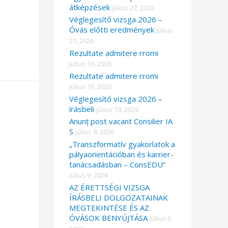
átképzések
július 27, 2026
Véglegesítő vizsga 2026 –
Óvás előtti eredmények
július
21, 2026
Rezultate admitere rromi
július 16, 2026
Rezultate admitere rromi
július 16, 2026
Véglegesítő vizsga 2026 –
írásbeli
július 10, 2026
Anunț post vacant Consilier IA
S
július 9, 2026
„Transzformatív gyakorlatok a
pályaorientációban és karrier-
tanácsadásban – ConsEDU”
július 9, 2026
AZ ÉRETTSÉGI VIZSGA
ÍRÁSBELI DOLGOZATAINAK
MEGTEKINTÉSE ÉS AZ
ÓVÁSOK BENYÚJTÁSA
július 6,