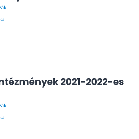
vák
rcă
intézmények 2021-2022-es
vák
rcă