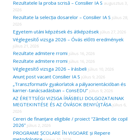
Rezultatele la proba scrisă – Consilier IA S
augusztus 3,
h
2026
f
Rezultate la selecția dosarelor – Consilier IA S
július 28,
o
2026
r
Egyetem utáni képzések és átképzések
július 27, 2026
Véglegesítő vizsga 2026 – Óvás előtti eredmények
:
július 21, 2026
Rezultate admitere rromi
július 16, 2026
Rezultate admitere rromi
július 16, 2026
Véglegesítő vizsga 2026 – írásbeli
július 10, 2026
Anunț post vacant Consilier IA S
július 9, 2026
„Transzformatív gyakorlatok a pályaorientációban és
karrier-tanácsadásban – ConsEDU”
július 9, 2026
AZ ÉRETTSÉGI VIZSGA ÍRÁSBELI DOLGOZATAINAK
MEGTEKINTÉSE ÉS AZ ÓVÁSOK BENYÚJTÁSA
július 6,
2026
Cereri de finanțare eligibile / proiect ”Zâmbet de copil
2026”
július 2, 2026
PROGRAME ȘCOLARE ÎN VIGOARE și Repere
metodologice
június 10, 2026