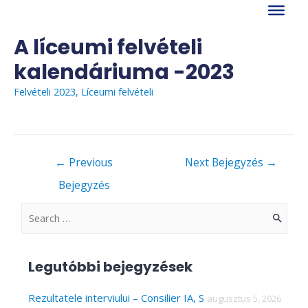
Skip
to
content
A líceumi felvételi
kalendáriuma -2023
Felvételi 2023
,
Líceumi felvételi
Bejegyzés
←
Previous
Next Bejegyzés
→
navigáció
Bejegyzés
S
e
a
Legutóbbi bejegyzések
r
c
Rezultatele interviului – Consilier IA, S
augusztus 5, 2026