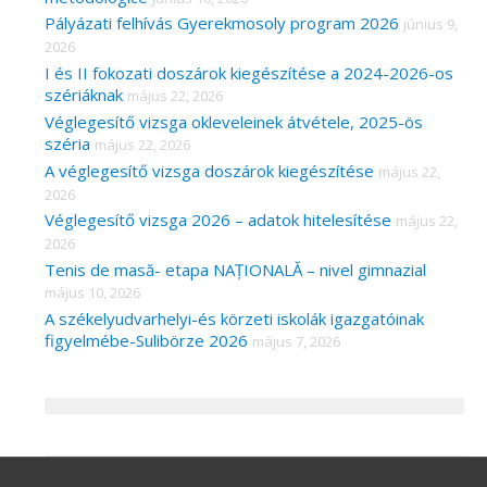
Pályázati felhívás Gyerekmosoly program 2026
június 9,
2026
I és II fokozati doszárok kiegészítése a 2024-2026-os
szériáknak
május 22, 2026
Véglegesítő vizsga okleveleinek átvétele, 2025-ös
széria
május 22, 2026
A véglegesítő vizsga doszárok kiegészítése
május 22,
2026
Véglegesítő vizsga 2026 – adatok hitelesítése
május 22,
2026
Tenis de masă- etapa NAȚIONALĂ – nivel gimnazial
május 10, 2026
A székelyudvarhelyi-és körzeti iskolák igazgatóinak
figyelmébe-Sulibörze 2026
május 7, 2026