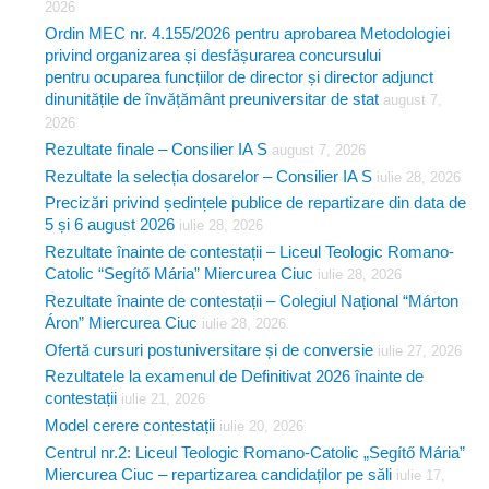
2026
o
Ordin MEC nr. 4.155/2026 pentru aprobarea Metodologiei
privind organizarea și desfășurarea concursului
r
pentru ocuparea funcțiilor de director și director adjunct
:
dinunitățile de învățământ preuniversitar de stat
august 7,
2026
Rezultate finale – Consilier IA S
august 7, 2026
Rezultate la selecția dosarelor – Consilier IA S
iulie 28, 2026
Precizări privind ședințele publice de repartizare din data de
5 și 6 august 2026
iulie 28, 2026
Rezultate înainte de contestații – Liceul Teologic Romano-
Catolic “Segítő Mária” Miercurea Ciuc
iulie 28, 2026
Rezultate înainte de contestații – Colegiul Național “Márton
Áron” Miercurea Ciuc
iulie 28, 2026
Ofertă cursuri postuniversitare și de conversie
iulie 27, 2026
Rezultatele la examenul de Definitivat 2026 înainte de
contestații
iulie 21, 2026
Model cerere contestații
iulie 20, 2026
Centrul nr.2: Liceul Teologic Romano-Catolic „Segítő Mária”
Miercurea Ciuc – repartizarea candidaților pe săli
iulie 17,