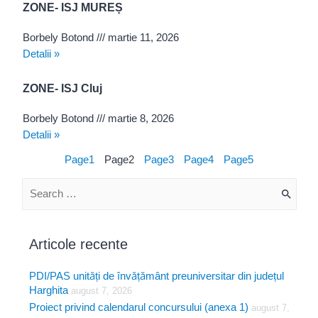
ZONE- ISJ MUREȘ
Borbely Botond
martie 11, 2026
Detalii »
ZONE- ISJ Cluj
Borbely Botond
martie 8, 2026
Detalii »
Page
1
Page
2
Page
3
Page
4
Page
5
S
e
a
Articole recente
r
PDI/PAS unități de învățământ preuniversitar din județul
c
Harghita
august 7, 2026
h
Proiect privind calendarul concursului (anexa 1)
august 7,
f