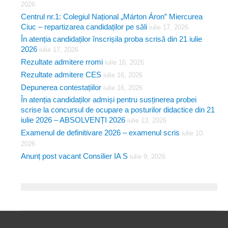
2026
Centrul nr.1: Colegiul Național „Márton Áron” Miercurea
Ciuc – repartizarea candidaților pe săli
iulie 17, 2026
În atenția candidaților înscrișila proba scrisă din 21 iulie
2026
iulie 17, 2026
Rezultate admitere rromi
iulie 16, 2026
Rezultate admitere CES
iulie 16, 2026
Depunerea contestațiilor
iulie 16, 2026
În atenția candidaților admiși pentru susținerea probei
scrise la concursul de ocupare a posturilor didactice din 21
iulie 2026 – ABSOLVENȚI 2026
iulie 13, 2026
Examenul de definitivare 2026 – examenul scris
iulie 10,
2026
Anunț post vacant Consilier IA S
iulie 9, 2026